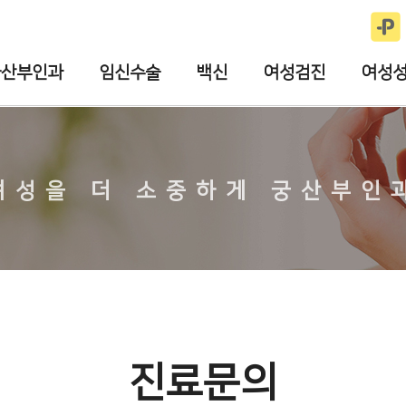
궁산부인과
임신수술
백신
여성검진
여성
진료문의