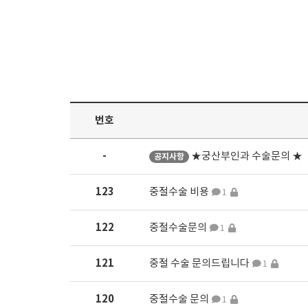
번호
-
★궁산부인과 수술문의 ★
공지사항
123
중절수술 비용
1
122
중절수술문의
1
121
중절 수술 문의드립니다
1
120
중절수술 문의
1